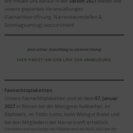
Wir freuen uns darauf in der
Saison 2027
wieder alle
INFORMATIONEN
DATENSCHUTZ
IMPRESSSUM
unsere geplanten Veranstaltungen
(Fasnachtseröffnung, Narrenbaumstellen &
Sonntagsumzug) auszurichten!
Jetzt online: Anmeldung zu unserem Umzug
HIER FINDET IHR DEN LINK ZUR ANMELDUNG
Fasnachtsplaketten
Unsere Fasnachtsplaketten sind ab dem
07. Januar
2027
in Binzen bei der Metzgerei Kallbacher, im
Blattwerk, im Totto-Lotto, beim Weingut Krebs und
bei den Mitgliedern der Narrenzunft erhältlich.
Das Motto und das Design der Plakette wird am 06.01.2027 bei der